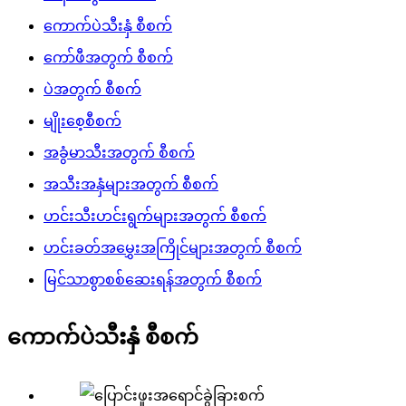
ကောက်ပဲသီးနှံ စီစက်
ကော်ဖီအတွက် စီစက်
ပဲအတွက် စီစက်
မျိုးစေ့စီစက်
အခွံမာသီးအတွက် စီစက်
အသီးအနှံများအတွက် စီစက်
ဟင်းသီးဟင်းရွက်များအတွက် စီစက်
ဟင်းခတ်အမွှေးအကြိုင်များအတွက် စီစက်
မြင်သာစွာစစ်ဆေးရန်အတွက် စီစက်
ကောက်ပဲသီးနှံ စီစက်