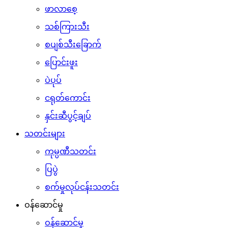
ဖာလာစေ့
သစ်ကြားသီး
စပျစ်သီးခြောက်
ပြောင်းဖူး
ပဲပုပ်
ငရုတ်ကောင်း
နှင်းဆီပွင့်ချပ်
သတင်းများ
ကုမ္ပဏီသတင်း
ပြပွဲ
စက်မှုလုပ်ငန်းသတင်း
ဝန်ဆောင်မှု
ဝန်ဆောင်မှု