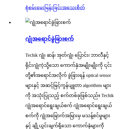
စုံစမ်းမေးမြန်းခြင်း
အသေးစိတ်
ဂျုံအရောင်ခွဲခြားစက်
Techik ဂျုံ၊ ဆန်၊ အုတ်ဂျုံ၊ ပြောင်း၊ ဘာလီနှင့်
ရိုင်းဂျုံကဲ့သို့သော ကောက်နှံအမျိုးမျိုးကို ၎င်း
တို့၏အရောင်အလိုက် ခွဲခြားရန် optical sensor
များနှင့် အဆင့်မြင့်ကွန်ပျူတာ algorithms များ
ကို အသုံးပြုသည့် စက်တစ်ခုဖြစ်သည်။ Techik
ဂျုံအရောင်ရွေးချယ်စက် ဂျုံအရောင်ရွေးချယ်
စက်ကို ဂျုံအမြောက်အမြားမှ မသန့်စင်မှုများ
နှင့် ချို့ယွင်းချက်ရှိသော ကောက်နှံများကို