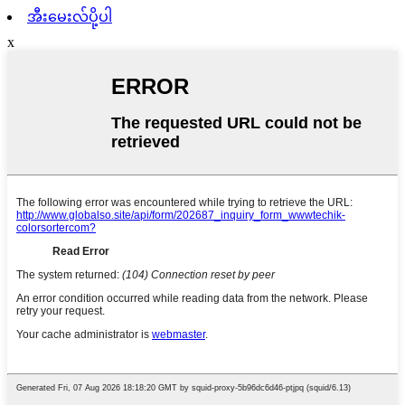
အီးမေးလ်ပို့ပါ
x