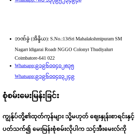
ဘဏ်ခွဲ (အိန္ဒိယ): S.No.:13၊Sri Mahalakshmipuram SM
Nagar၊ ldigarai Road၊ NGGO Colony၊ Thudiyalur၊
Coimbatore-641 022
Whatsapp:
၉၁၉၆၀၀၄၀၂၈၃၅
Whatsapp:
၉၁၉၆၀၀၄၀၃၂၄၉
စုံစမ်းမေးမြန်းခြင်း
ကျွန်ုပ်တို့၏ထုတ်ကုန်များ သို့မဟုတ် ဈေးနှုန်းစာရင်းနှင့်
ပတ်သက်၍ မေးမြန်းစုံစမ်းလိုပါက သင့်အီးမေးလ်ကို