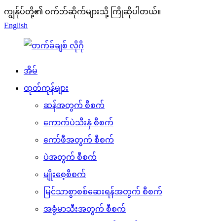
ကျွန်ုပ်တို့၏ ဝက်ဘ်ဆိုက်များသို့ ကြိုဆိုပါတယ်။
English
အိမ်
ထုတ်ကုန်များ
ဆန်အတွက် စီစက်
ကောက်ပဲသီးနှံ စီစက်
ကော်ဖီအတွက် စီစက်
ပဲအတွက် စီစက်
မျိုးစေ့စီစက်
မြင်သာစွာစစ်ဆေးရန်အတွက် စီစက်
အခွံမာသီးအတွက် စီစက်