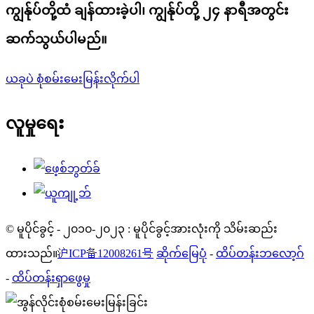
ကျွန်ုပ်တို့ထံ ချန်ထားခဲ့ပါ၊ ကျွန်ုပ်တို့ ၂၄ နာရီအတွင်း
ဆက်သွယ်ပါမည်။
ယခုပဲ စုံစမ်းမေးမြန်းလိုက်ပါ
လူမှုရေး
© မူပိုင်ခွင့် - ၂၀၁၀-၂၀၂၃ : မူပိုင်ခွင့်အားလုံးကို သိမ်းဆည်း
ထားသည်။
沪ICP备12008261号
ဆိုက်မြေပုံ
-
ထိပ်တန်းဘလော့ဂ်
-
ထိပ်တန်းရှာဖွေမှု