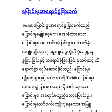
ပြောင်းဖူးအရောင်ခွဲခြားစက်
Techik ပြောင်းဖူးအရောင်ခွဲခြားစက်သည်
ပြောင်းဖူးမျိုးစေ့များ၊ အေးခဲထားသော
ပြောင်းဖူး၊ ဖယောင်းပြောင်းဖူး၊ ကောက်နှံ
အမျိုးမျိုးနှင့် ဂျုံရွေးချယ်မှုတို့ကို ပုံသဏ္ဍာန်
ခွဲခြားခြင်းနှင့် အရောင်ခွဲခြားခြင်းမှတစ်ဆင့် ထိ
ရောက်စွာ လုပ်ဆောင်နိုင်သည်။ ပြောင်းဖူး
မျိုးစေ့များနှင့်ပတ်သက်၍ Techik ပြောင်းဖူး
အရောင်ခွဲခြားစက်သည် မှိုတက်နေသော
ပြောင်းဖူး၊ အရောင်မတူညီသောပြောင်းဖူး၊
ပြောင်းဖူးတစ်ဝက်၊ ကျိုးပဲ့နေသော၊ အဖြူ