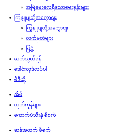
အမြဲမေးလေ့ရှိသောမေးခွန်းများ
ကြှနျုပျတို့အကွောငျး
ကြှနျုပျတို့အကွောငျး
လက်မှတ်များ
ပြပွဲ
ဆက်သွယ်ရန်
ဒေါင်းလုဒ်လုပ်ပါ
ဗီဒီယို
အိမ်
ထုတ်ကုန်များ
ကောက်ပဲသီးနှံ စီစက်
ဆန်အတွက် စီစက်