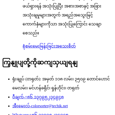
ဖယ်ရှားရန် အသုံးပြုပြီး အစားအစာနှင့် အခြား
အသုံးချမှုများအတွက် အရည်အသွေးမြင့်
ကောက်နှံများကိုသာ အသုံးပြုကြောင်း သေချာ
စေသည်။
စုံစမ်းမေးမြန်းခြင်း
အသေးစိတ်
ကြှနျုပျတို့ကိုဆကျသှယျရနျ
ရုံးချုပ် (တရုတ်): အမှတ် ၁၁၈ လမ်း၊ ၃၅၀၉ တောင်ဟောင်
မေလမ်း၊ မင်ဟန်ခရိုင်၊ ရှန်ဟိုင်း၊ တရုတ်
ဝီချက်-
+၈၆ ၁၃၇၉၅၂၃၄၉၄၈
အီးမေးလ်-
colorsorter@techik.net
Whatsapp:
+၈၆ ၁၃၇၉၅၂၃၄၉၄၈