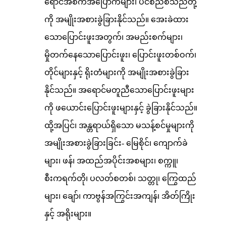
ရောင်အစက်အပြောက်များ၊ ပင်စည်စသည်တို့
ကို အမျိုးအစားခွဲခြားနိုင်သည်။ အေးခဲထား
သောပြောင်းဖူးအတွက်၊ အမည်းစက်များ၊
မှိုတက်နေသောပြောင်းဖူး၊ ပြောင်းဖူးတစ်ဝက်၊
တိုင်များနှင့် ရိုးတံများကို အမျိုးအစားခွဲခြား
နိုင်သည်။ အရောင်မတူညီသောပြောင်းဖူးများ
ကို ဖယောင်းပြောင်းဖူးများနှင့် ခွဲခြားနိုင်သည်။
ထို့အပြင်၊ အန္တရာယ်ရှိသော မသန့်စင်မှုများကို
အမျိုးအစားခွဲခြားခြင်း- မြေစိုင်၊ ကျောက်ခဲ
များ၊ ဖန်၊ အထည်အပိုင်းအစများ၊ စက္ကူ၊
စီးကရက်တို၊ ပလတ်စတစ်၊ သတ္တု၊ ကြွေထည်
များ၊ ချော်၊ ကာဗွန်အကြွင်းအကျန်၊ အိတ်ကြိုး
နှင့် အရိုးများ။