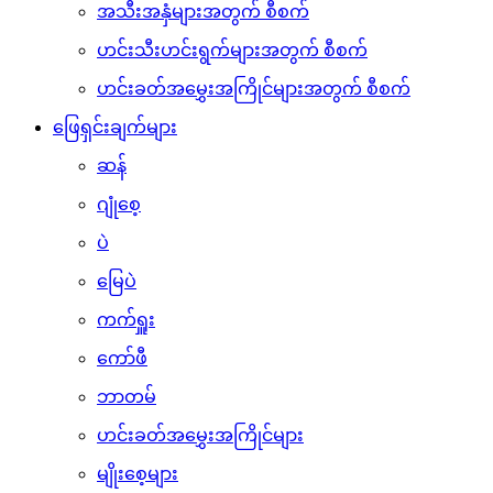
အသီးအနှံများအတွက် စီစက်
ဟင်းသီးဟင်းရွက်များအတွက် စီစက်
ဟင်းခတ်အမွှေးအကြိုင်များအတွက် စီစက်
ဖြေရှင်းချက်များ
ဆန်
ဂျုံစေ့
ပဲ
မြေပဲ
ကက်ရှူး
ကော်ဖီ
ဘာတမ်
ဟင်းခတ်အမွှေးအကြိုင်များ
မျိုးစေ့များ