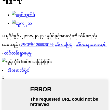
© မူပိုင်ခွင့် - ၂၀၁၀-၂၀၂၃ : မူပိုင်ခွင့်အားလုံးကို သိမ်းဆည်း
ထားသည်။
沪ICP备12008261号
ဆိုက်မြေပုံ
-
ထိပ်တန်းဘလော့ဂ်
-
ထိပ်တန်းရှာဖွေမှု
အီးမေးလ်ပို့ပါ
x