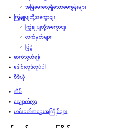
အမြဲမေးလေ့ရှိသောမေးခွန်းများ
ကြှနျုပျတို့အကွောငျး
ကြှနျုပျတို့အကွောငျး
လက်မှတ်များ
ပြပွဲ
ဆက်သွယ်ရန်
ဒေါင်းလုဒ်လုပ်ပါ
ဗီဒီယို
အိမ်
လျှောက်လွှာ
ဟင်းခတ်အမွှေးအကြိုင်များ