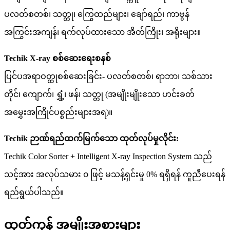
ပလတ်စတစ်၊ သတ္တု၊ ကြွေထည်များ၊ ချော်ရည်၊ ကာဗွန်
အကြွင်းအကျန်၊ ရက်လုပ်ထားသော အိတ်ကြိုး၊ အရိုးများ။
Techik X-ray စစ်ဆေးရေးစနစ်
ပြင်ပအရာဝတ္ထုစစ်ဆေးခြင်း- ပလတ်စတစ်၊ ရာဘာ၊ သစ်သား
တိုင်၊ ကျောက်၊ ရွှံ့၊ ဖန်၊ သတ္တု (အမျိုးမျိုးသော ဟင်းခတ်
အမွှေးအကြိုင်ပစ္စည်းများအရ)။
Techik ဉာဏ်ရည်ထက်မြက်သော ထုတ်လုပ်မှုလိုင်း:
Techik Color Sorter + Intelligent X-ray Inspection System သည်
သင့်အား အလုပ်သမား ၀ ဖြင့် မသန့်ရှင်းမှု 0% ရရှိရန် ကူညီပေးရန်
ရည်ရွယ်ပါသည်။
ထုတ်ကုန် အမျိုးအစားများ