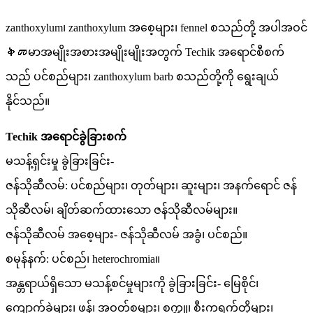
zanthoxylum၊ zanthoxylum အစေ့များ၊ fennel စသည်တို့ အပါအဝင်
ቅመမာအမျိုးအစားအမျိုးမျိုးအတွက် Techik အရောင်စီစက်
သည် ပင်စည်များ၊ zanthoxylum barb စသည်တို့ကို ရွေးချယ်
နိုင်သည်။
Techik အရောင်ခွဲခြားစက်
မသန့်ရှင်းမှု ခွဲခြားခြင်း-
ဇန်သိုဆီလမ်: ပင်စည်များ၊ တုတ်များ၊ ဆူးများ၊ အနက်ရောင် ဇန်
သိုဆီလမ်၊ ချိတ်ဆက်ထားသော ဇန်သိုဆီလမ်များ။
ဇန်သိုဆီလမ် အစေ့များ- ဇန်သိုဆီလမ် အခွံ၊ ပင်စည်။
စမုန်နက်: ပင်စည်၊ heterochromia။
အန္တရာယ်ရှိသော မသန့်စင်မှုများကို ခွဲခြားခြင်း- မြေစိုင်၊
ကျောက်ခဲများ၊ ဖန်၊ အဝတ်စများ၊ စက္ကူ၊ စီးကရက်တိုများ၊