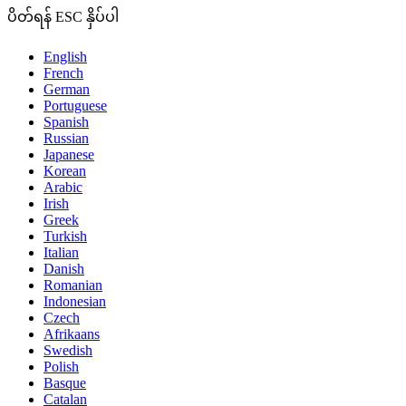
ပိတ်ရန် ESC နှိပ်ပါ
English
French
German
Portuguese
Spanish
Russian
Japanese
Korean
Arabic
Irish
Greek
Turkish
Italian
Danish
Romanian
Indonesian
Czech
Afrikaans
Swedish
Polish
Basque
Catalan