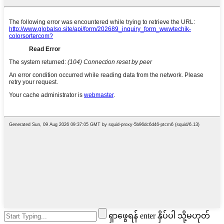
ရှာဖွေရန် enter နှိပ်ပါ သို့မဟုတ်