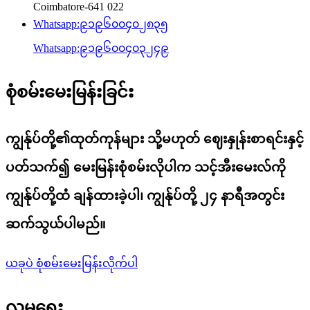
Coimbatore-641 022
Whatsapp:
၉၁၉၆၀၀၄၀၂၈၃၅
Whatsapp:
၉၁၉၆၀၀၄၀၃၂၄၉
စုံစမ်းမေးမြန်းခြင်း
ကျွန်ုပ်တို့၏ထုတ်ကုန်များ သို့မဟုတ် ဈေးနှုန်းစာရင်းနှင့်
ပတ်သက်၍ မေးမြန်းစုံစမ်းလိုပါက သင့်အီးမေးလ်ကို
ကျွန်ုပ်တို့ထံ ချန်ထားခဲ့ပါ၊ ကျွန်ုပ်တို့ ၂၄ နာရီအတွင်း
ဆက်သွယ်ပါမည်။
ယခုပဲ စုံစမ်းမေးမြန်းလိုက်ပါ
လူမှုရေး