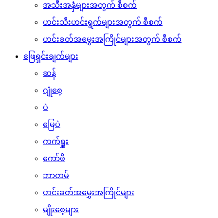
အသီးအနှံများအတွက် စီစက်
ဟင်းသီးဟင်းရွက်များအတွက် စီစက်
ဟင်းခတ်အမွှေးအကြိုင်များအတွက် စီစက်
ဖြေရှင်းချက်များ
ဆန်
ဂျုံစေ့
ပဲ
မြေပဲ
ကက်ရှူး
ကော်ဖီ
ဘာတမ်
ဟင်းခတ်အမွှေးအကြိုင်များ
မျိုးစေ့များ