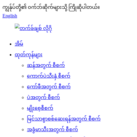
ကျွန်ုပ်တို့၏ ဝက်ဘ်ဆိုက်များသို့ ကြိုဆိုပါတယ်။
English
အိမ်
ထုတ်ကုန်များ
ဆန်အတွက် စီစက်
ကောက်ပဲသီးနှံ စီစက်
ကော်ဖီအတွက် စီစက်
ပဲအတွက် စီစက်
မျိုးစေ့စီစက်
မြင်သာစွာစစ်ဆေးရန်အတွက် စီစက်
အခွံမာသီးအတွက် စီစက်