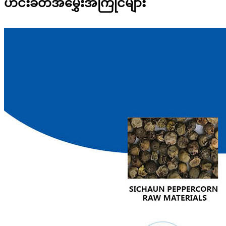
ဟင်းခတ်အမွှေးအကြိုင်များ