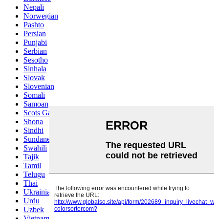
Nepali
Norwegian
Pashto
Persian
Punjabi
Serbian
Sesotho
Sinhala
Slovak
Slovenian
Somali
Samoan
Scots Gaelic
Shona
Sindhi
Sundanese
Swahili
Tajik
Tamil
Telugu
Thai
Ukrainian
Urdu
Uzbek
Vietnamese