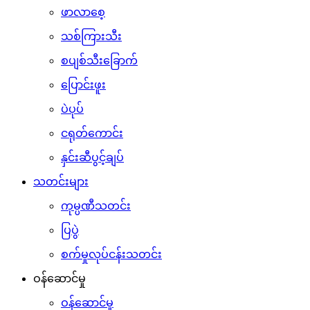
ဖာလာစေ့
သစ်ကြားသီး
စပျစ်သီးခြောက်
ပြောင်းဖူး
ပဲပုပ်
ငရုတ်ကောင်း
နှင်းဆီပွင့်ချပ်
သတင်းများ
ကုမ္ပဏီသတင်း
ပြပွဲ
စက်မှုလုပ်ငန်းသတင်း
ဝန်ဆောင်မှု
ဝန်ဆောင်မှု