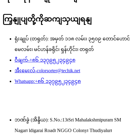
ကြှနျုပျတို့ကိုဆကျသှယျရနျ
ရုံးချုပ် (တရုတ်): အမှတ် ၁၁၈ လမ်း၊ ၃၅၀၉ တောင်ဟောင်
မေလမ်း၊ မင်ဟန်ခရိုင်၊ ရှန်ဟိုင်း၊ တရုတ်
ဝီချက်-
+၈၆ ၁၃၇၉၅၂၃၄၉၄၈
အီးမေးလ်-
colorsorter@techik.net
Whatsapp:
+၈၆ ၁၃၇၉၅၂၃၄၉၄၈
ဘဏ်ခွဲ (အိန္ဒိယ): S.No.:13၊Sri Mahalakshmipuram SM
Nagar၊ ldigarai Road၊ NGGO Colony၊ Thudiyalur၊